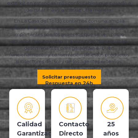
exterior en estancias más confortables que pasarás a
disfrutar más y a vivir de otra manera.
En La Casa del Toldo contamos con una amplia
oferta de productos de gran calidad en la que tan
importantes son los aspectos que se ven como
aquellos que no están a la vista pero que resultan
determinantes para garantizar el buen
funcionamiento y conservación de estos productos
protectores del sol y de los agentes externos.
Solicitar presupuesto
Respuesta en 24h
Calidad
Contacto
25
Garantizada
Directo
años