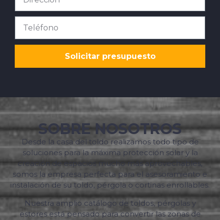
Solicitar presupuesto
SOBRE NOSOTROS
Desde la casa del toldo realizamos todo tipo de
soluciones para la máxima protección solar y la
creación de espacios mucho más aprovechables,
somos la empresa perfecta para el asesoramiento e
instalación de su toldo, pérgola o cortinas enrollables.
Nuestra amplio catálogo de toldos, pérgolas y
estores está pensado para convertir las zonas de