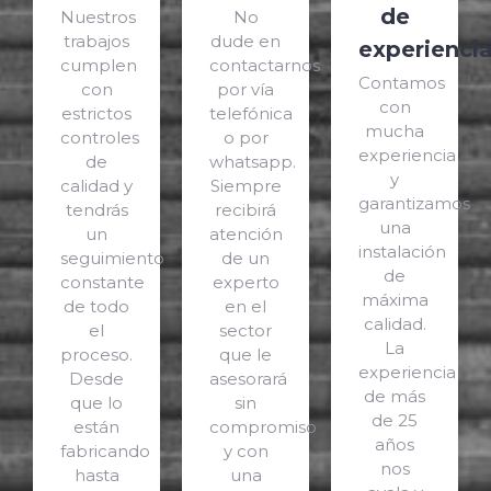
de
Nuestros
No
trabajos
dude en
experienci
cumplen
contactarnos
Contamos
con
por vía
con
estrictos
telefónica
mucha
controles
o por
experiencia
de
whatsapp.
y
calidad y
Siempre
garantizamos
tendrás
recibirá
una
un
atención
instalación
seguimiento
de un
de
constante
experto
máxima
de todo
en el
calidad.
el
sector
La
proceso.
que le
experiencia
Desde
asesorará
de más
que lo
sin
de 25
están
compromiso
años
fabricando
y con
nos
hasta
una