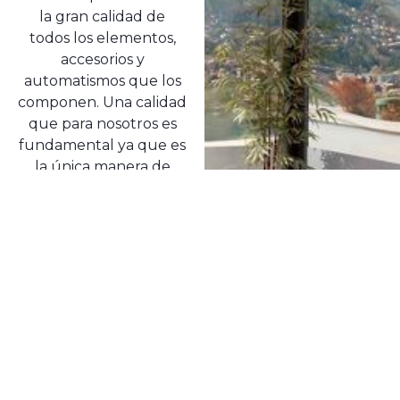
la gran calidad de
todos los elementos,
accesorios y
automatismos que los
componen. Una calidad
que para nosotros es
fundamental ya que es
la única manera de
garantizar su perfecto
funcionamiento y su
buena conservación a
lo largo del tiempo.
No olvides que un
toldo está sometido a la
incidencia del sol, la
lluvia, el viento…
agentes que pueden
desgastarlo e incluso