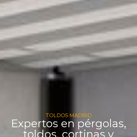
TOLDOS MADRID
Expertos en pérgolas,
toldos, cortinas y