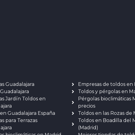
as Guadalajara
Empresas de toldos en
 Guadalajara
Toldos y pérgolas en M
as Jardín Toldos en
Pérgolas bioclimáticas 
ajara
precios
 en Guadalajara España
Toldos en las Rozas de
as para Terrazas
Toldos en Boadilla del
ajara
(Madrid)
as bioclimáticas en Madrid
Mejores tiendas de told